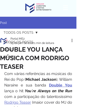
Post
TODOS OS POSTS
Portal ME2
TODOS OS POSTS
25 de jun. de 2022
1 min de leitura
DOUBLE YOU LANÇA
DICAS
MÚSICA COM RODRIGO
NEWS
TEASER
Com várias referências as músicas do 
Rei do Pop (
Michael Jackson
), William 
Naraine e sua banda 
Double You
lança o hit 
You´re Always on the Run
com a participação do talentosíssimo 
Rodrigo Teaser
 (maior cover do MJ do 