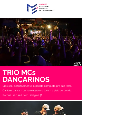
TRIO MCs
DANÇARINOS
Eles são, definitivamente, o pacote completo pra sua festa.
Cantam, dançam como ninguém e levam a pista ao delírio.
Porque, se 1 já é bom.. imagina 3!