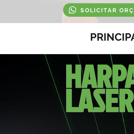
SOLICITAR OR
PRINCIP
HARP
LASER