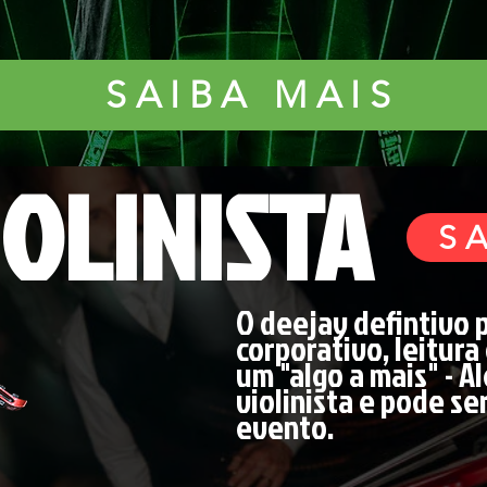
SAIBA MAIS
IOLINISTA
S
O deejay defintivo 
corporativo, leitura
um "algo a mais" - A
violinista e pode se
evento.