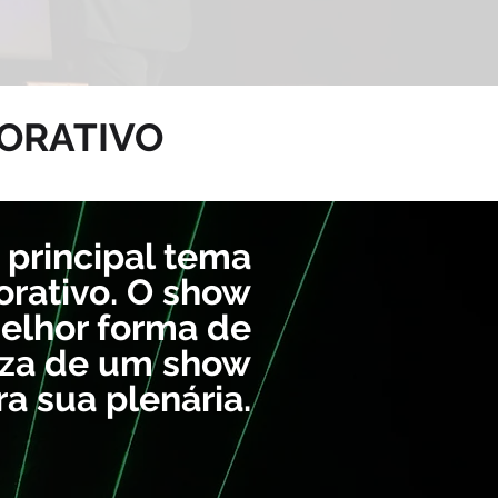
PORATIVO
 principal tema
rativo. O show
melhor forma de
leza de um show
a sua plenária.