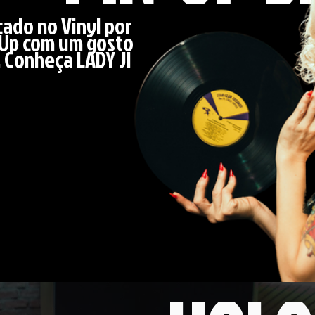
cado no Vinyl por
-Up com um gosto
. Conheça LADY JI