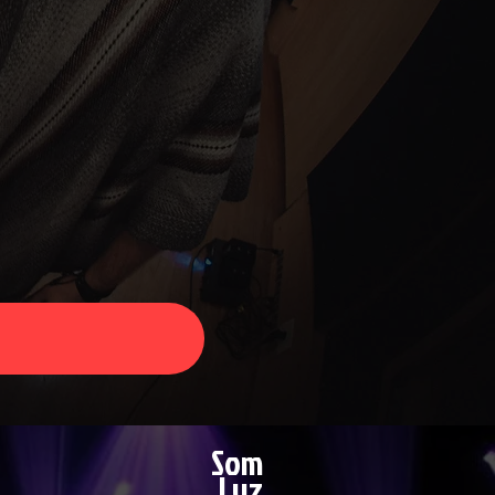
Som
Luz