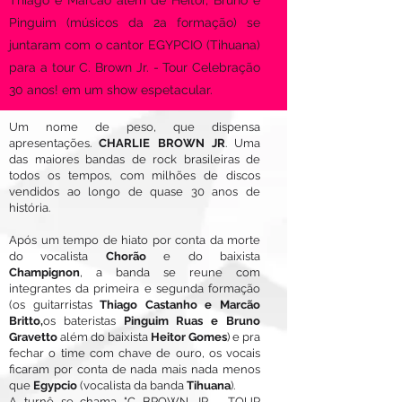
Thiago e Marcão além de Heitor, Bruno e
Pinguim (músicos da 2a formação) se
juntaram com o cantor EGYPCIO (Tihuana)
para a tour C. Brown Jr. - Tour Celebração
30 anos! em um show espetacular.
Um nome de peso, que dispensa
apresentações.
CHARLIE BROWN JR
. Uma
das maiores bandas de rock brasileiras de
todos os tempos, com milhões de discos
vendidos ao longo de quase 30 anos de
história.
Após um tempo de hiato por conta da morte
do vocalista
Chorão
e do baixista
Champignon
, a banda se reune com
integrantes da primeira e segunda formação
(os guitarristas
Thiago Castanho e Marcão
Britto,
os bateristas
Pinguim Ruas e Bruno
Gravetto
além do baixista
Heitor Gomes
) e pra
fechar o time com chave de ouro, os vocais
ficaram por conta de nada mais nada menos
que
Egypcio
(vocalista da banda
Tihuana
).
A turnê se chama "C BROWN JR. - TOUR