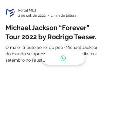
Portal ME2
2 de set. de 2022
1 min de leitura
Michael Jackson “Forever”
Tour 2022 by Rodrigo Teaser.
O maior tributo ao rei do pop (Michael Jackson)
do mundo se apresentou nesta quinta dia 01 de
setembro no Faustão na Band.
© 2022 PORTAL ME2
Alameda Santos, 2233 - Jardins
São Paulo SP
11 99911-5518
(WHATSAPP)
Siga a gente: