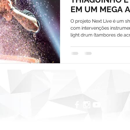
EM UM MEGA A
O projeto Next Live é um s
com intervenções instrument
light drum (tambores de acríl
Siga a gente: