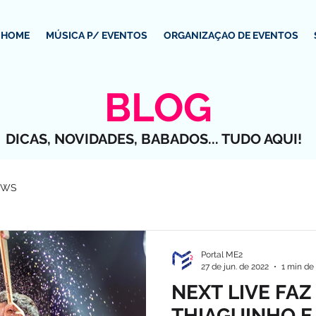
HOME
MÚSICA P/ EVENTOS
ORGANIZAÇAO DE EVENTOS
BLOG
DICAS, NOVIDADES, BABADOS... TUDO AQUI!
EWS
Portal ME2
27 de jun. de 2022
1 min de 
NEXT LIVE FA
THIAGUINHO E