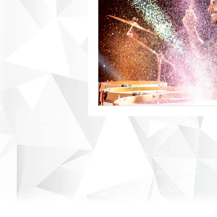
© 2022 PORTAL ME2
Alameda Santos, 2233 - Jardins
São Paulo SP
11 99911-5518
(WHATSAPP)