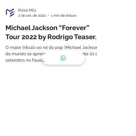
Portal ME2
2 de set. de 2022
1 min de leitura
Michael Jackson “Forever”
Tour 2022 by Rodrigo Teaser.
O maior tributo ao rei do pop (Michael Jackson)
do mundo se apresentou nesta quinta dia 01 de
setembro no Faustão na Band.
© 2022 PORTAL ME2
Alameda Santos, 2233 - Jardins
São Paulo SP
11 99911-5518
(WHATSAPP)
Siga a gente: