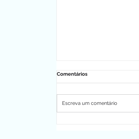
Comentários
Escreva um comentário
Ludmilla Mazzucatti: A Voz
do Reggae e do Neo-Soul
Brasileiro