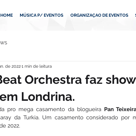
HOME
MÚSICA P/ EVENTOS
ORGANIZAÇAO DE EVENTOS
EWS
un. de 2022
1 min de leitura
Beat Orchestra faz sho
 em Londrina.
ada pro mega casamento da blogueira 
Pan Teixeir
saray da Turkia. Um casamento considerado por 
de 2022.