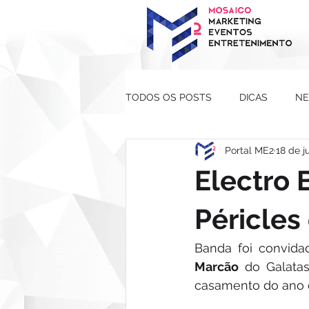
TODOS OS POSTS
DICAS
N
Portal ME2
18 de j
Electro 
Péricles
Banda foi convid
Marcão 
do Galata
casamento do ano 