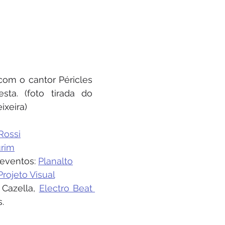
com o cantor Péricles 
no camarim da festa. (foto tirada do 
ixeira)
Rossi
urim
eventos: 
Planalto
Projeto Visual
 Cazella, 
Electro Beat 
s.