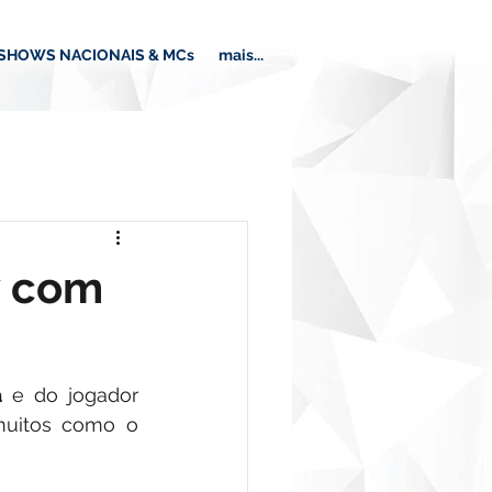
SHOWS NACIONAIS & MCs
mais...
w com
a
 e do jogador 
muitos como o 