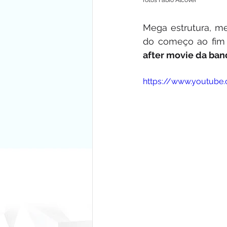
fotos Fábio Alcover
Mega estrutura, me
do começo ao fim 
after movie da band
https://www.youtube