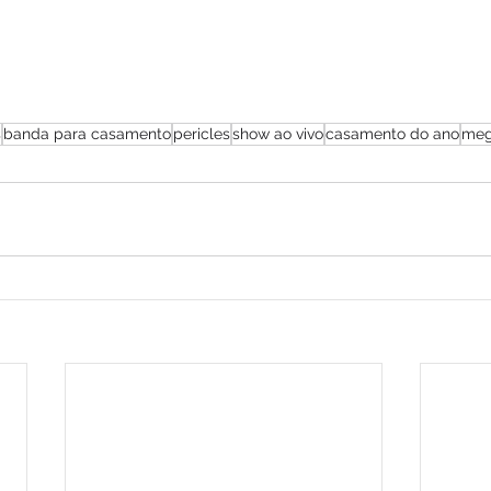
s
banda para casamento
pericles
show ao vivo
casamento do ano
meg